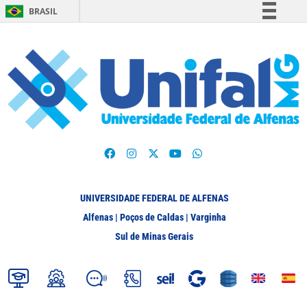
BRASIL
Simplifique!
Comunica BR
Participe
Acesso à informação
Legislação
Canais
UNIVERSIDADE FEDERAL DE ALFENAS
Alfenas | Poços de Caldas | Varginha
Sul de Minas Gerais