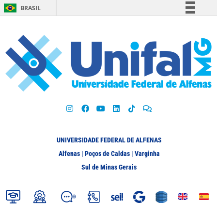
BRASIL
Simplifique!
Comunica BR
Participe
Acesso à informação
Legislação
Canais
UNIVERSIDADE FEDERAL DE ALFENAS
Alfenas | Poços de Caldas | Varginha
Sul de Minas Gerais