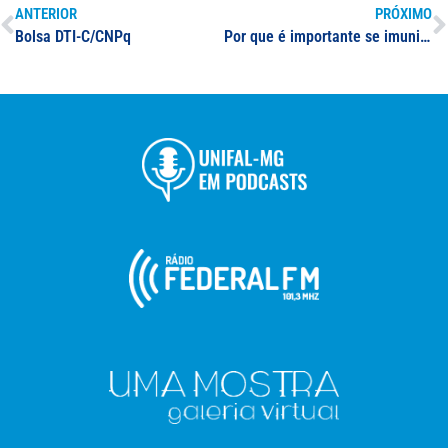
ANTERIOR
PRÓXIMO
Bolsa DTI-C/CNPq
Por que é importante se imunizar contra doenças? Em entrevista, especialistas da UNIFAL-MG esclarecem dúvidas sobre vacinação, reações comuns e imunização para diferentes faixas etárias