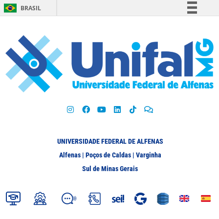
BRASIL
Simplifique!
Comunica BR
Participe
Acesso à informação
Legislação
Canais
UNIVERSIDADE FEDERAL DE ALFENAS
Alfenas | Poços de Caldas | Varginha
Sul de Minas Gerais