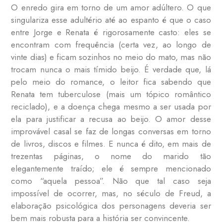
O enredo gira em torno de um amor adúltero. O que
singulariza esse adultério até ao espanto é que o caso
entre Jorge e Renata é rigorosamente casto: eles se
encontram com frequência (certa vez, ao longo de
vinte dias) e ficam sozinhos no meio do mato, mas não
trocam nunca o mais tímido beijo. É verdade que, lá
pelo meio do romance, o leitor fica sabendo que
Renata tem tuberculose (mais um tópico romântico
reciclado), e a doença chega mesmo a ser usada por
ela para justificar a recusa ao beijo. O amor desse
improvável casal se faz de longas conversas em torno
de livros, discos e filmes. E nunca é dito, em mais de
trezentas páginas, o nome do marido tão
elegantemente traído; ele é sempre mencionado
como “aquela pessoa”. Não que tal caso seja
impossível de ocorrer, mas, no século de Freud, a
elaboração psicológica dos personagens deveria ser
bem mais robusta para a história ser convincente.