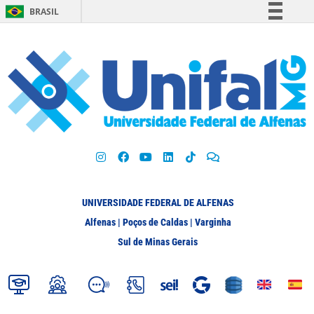
BRASIL
Simplifique!
Comunica BR
Participe
Acesso à informação
Legislação
Canais
UNIVERSIDADE FEDERAL DE ALFENAS
Alfenas | Poços de Caldas | Varginha
Sul de Minas Gerais