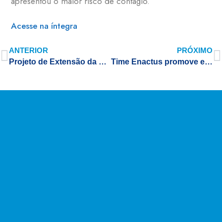
apresentou o maior risco de contágio.
Acesse na íntegra
ANTERIOR
PRÓXIMO
Projeto de Extensão da UNIFAL-MG inaugura parceria com Associação Vida Viva, de Alfenas; iniciativa busca realizar atendimentos odontológicos gratuitos a pacientes assistidos pela instituição
Time Enactus promove evento que alia sustentabilidade socioambiental ao esporte em Alfenas; atividades foram desenvolvidas em parceria com a Associação Eco Garopaba de Santa Catarina