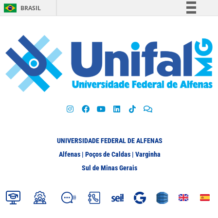
BRASIL
Simplifique!
Comunica BR
Participe
Acesso à informação
Legislação
Canais
UNIVERSIDADE FEDERAL DE ALFENAS
Alfenas | Poços de Caldas | Varginha
Sul de Minas Gerais