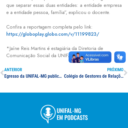
que separar essas duas entidades: a entidade empresa
e a entidade pessoa, família”, explicou o docente.
Confira a reportagem completa pelo link:
https://globoplay.globo.com/v/11199823/
*Jaíne Reis Martins é estagiária da Diretoria de
Comunicação Social da UNIFAL-MG
ANTERIOR
PRÓXIMO
Egresso da UNIFAL-MG publica artigo sobre infecção da nova onda da covid-19; estudo repercute em canal de mídia do estado do Pará
Colégio de Gestores de Relações Internacionais das IFES debate ações e políticas de internacionalização das universidades federais e apresenta demandas ao MEC