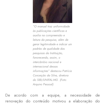
“O manual traz uniformidade
às publicações científicas e
auxilia na compreensão e
leitura da pesquisa, além de
gerar legitimidade e indicar um
padrão de qualidade das
pesquisas da Instituição,
favorecendo, assim, o
intercâmbio nacional e
internacional dessas
informações” destacou Patrícia
Conceição da Silva, diretora
do SIBI/UNIFAL-MG. (Foto:
Arquivo Pessoal)
De acordo com a equipe, a necessidade de
renovação do conteúdo motivou a elaboração do