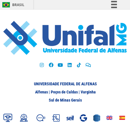
BRASIL
Simplifique!
Comunica BR
Participe
Acesso à informação
Legislação
Canais
UNIVERSIDADE FEDERAL DE ALFENAS
Alfenas | Poços de Caldas | Varginha
Sul de Minas Gerais