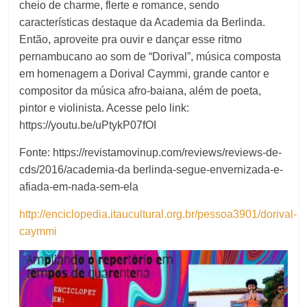
cheio de charme, flerte e romance, sendo
características destaque da Academia da Berlinda.
Então, aproveite pra ouvir e dançar esse ritmo
pernambucano ao som de “Dorival”, música composta
em homenagem a Dorival Caymmi, grande cantor e
compositor da música afro-baiana, além de poeta,
pintor e violinista. Acesse pelo link:
https://youtu.be/uPtykP07fOI
Fonte: https://revistamovinup.com/reviews/reviews-de-
cds/2016/academia-da berlinda-segue-envernizada-e-
afiada-em-nada-sem-ela
http://enciclopedia.itaucultural.org.br/pessoa3901/dorival-
caymmi