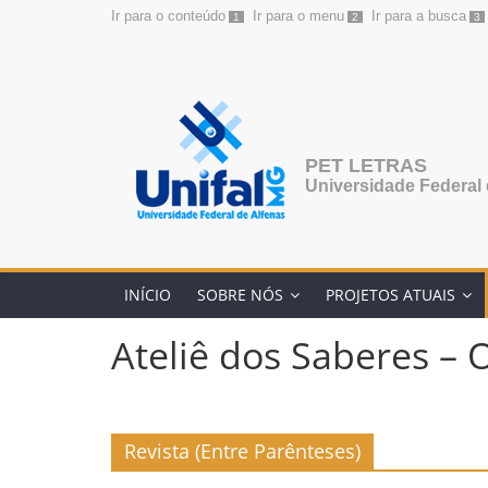
Ir para o conteúdo
Ir para o menu
Ir para a busca
1
2
3
Pular
para
o
conteúdo
PET LETRAS
Universidade Federal 
INÍCIO
SOBRE NÓS
PROJETOS ATUAIS
Ateliê dos Saberes – O
Revista (Entre Parênteses)