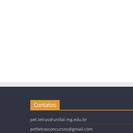
Contatos
pet.letras@unifal-mg.edu.br
petletrasconcursos@gmail.com