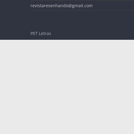
revistaresenhando@gmail.com
PET Letras