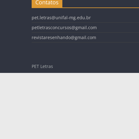
Contatos
pet.letras@unifal-mg.edu.br
petletrasconcursos@gmail.com
revistaresenhando@gmail.com
PET Letras