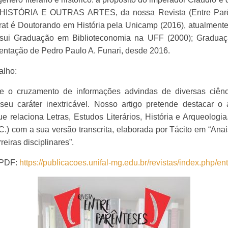
RIA E OUTRAS ARTES, da nossa Revista (Entre Parêntese
rat é
Doutorando em História pela Unicamp (2016), atualmente,
ssui Graduação em Biblioteconomia na UFF (2000); Graduaç
ntação de Pedro Paulo A. Funari, desde 2016.
alho:
ve o cruzamento de informações advindas de diversas ciênc
eu caráter inextricável. Nosso artigo pretende destacar o a
relaciona Letras, Estudos Literários, História e Arqueologia
 com a sua versão transcrita, elaborada por Tácito em “Anais”
eiras disciplinares”.
o PDF:
https://publicacoes.unifal-mg.edu.br/revistas/index.php/en