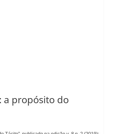
o: a propósito do
de Tácito”, publicado na edição v. 8 n. 2 (2019):