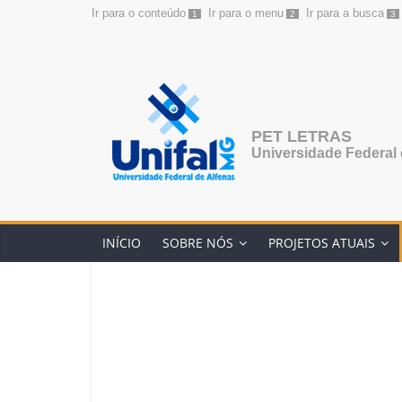
Ir para o conteúdo
Ir para o menu
Ir para a busca
1
2
3
Pular
para
o
conteúdo
PET LETRAS
Universidade Federal 
INÍCIO
SOBRE NÓS
PROJETOS ATUAIS