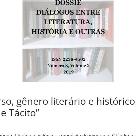
rso, gênero literário e históric
e Tácito”
 gênero literário e histórico: a propósito do imperador Cláudio e 