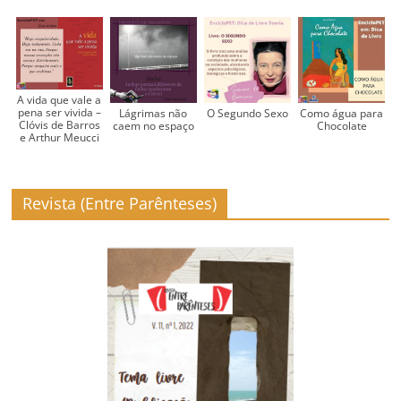
A vida que vale a
pena ser vivida –
Lágrimas não
O Segundo Sexo
Como água para
Clóvis de Barros
caem no espaço
Chocolate
e Arthur Meucci
Revista (Entre Parênteses)