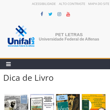
ACESSIBILIDADE
ALTO CONTRASTE
MAPA DO SITE
Pular
para
o
conteúdo
PET LETRAS
Universidade Federal de Alfenas
Dica de Livro