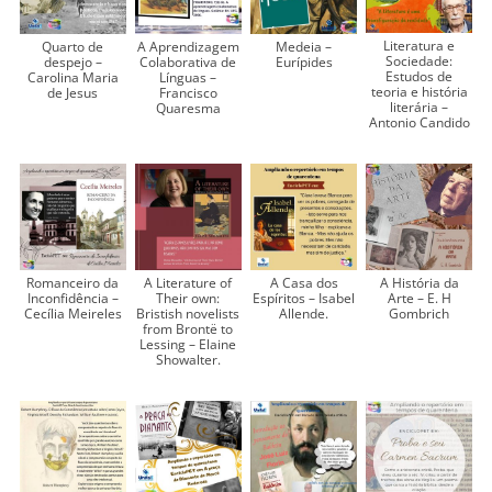
Literatura e
Quarto de
A Aprendizagem
Medeia –
Sociedade:
despejo –
Colaborativa de
Eurípides
Estudos de
Carolina Maria
Línguas –
teoria e história
de Jesus
Francisco
literária –
Quaresma
Antonio Candido
Romanceiro da
A Literature of
A Casa dos
A História da
Inconfidência –
Their own:
Espíritos – Isabel
Arte – E. H
Cecília Meireles
Bristish novelists
Allende.
Gombrich
from Brontë to
Lessing – Elaine
Showalter.