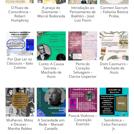
O Fluxo da
A praça do
Introdução ao
Carmen Sacrum
Consciência –
Diamante –
Pensamento de
– Faltonia Betícia
Robert
Mercé Rodoreda
Bakhtin – José
Proba.
Humphrey
Luiz Fiorin
Por Que Ler os
Clássicos – Italo
Conto: A Causa
Perto do
Dom Casmurro –
Calvino
Secreta –
Coração
Machado de
Machado de
Selvagem –
Assis
Assis
Clarice Lispector
Ponciá Vivêncio –
Conceição
Mulheres: Mitos
A Sociedade em
Semântica –
Evaristo
e Deusas –
Rede – Manuel
Celso Ferrarezi
Martha Robles
Castells
Jr.