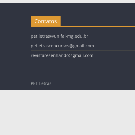
Contatos
pet.letras@unifal-mg.edu.br
petletrasconcursos@gmail.com
revistaresenhando@gmail.com
PET Letras