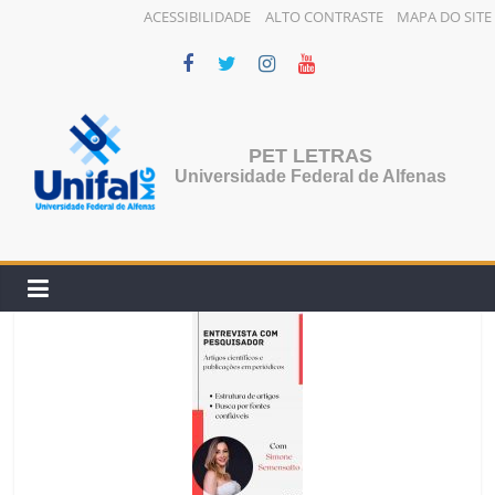
ACESSIBILIDADE
ALTO CONTRASTE
MAPA DO SITE
Pular
para
o
conteúdo
PET LETRAS
Universidade Federal de Alfenas