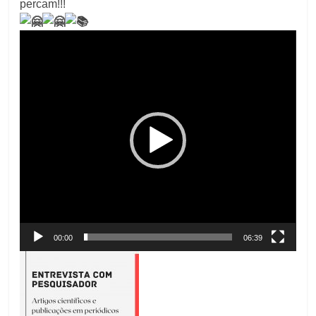
percam!!!
Tocador
de
vídeo
00:00
06:39