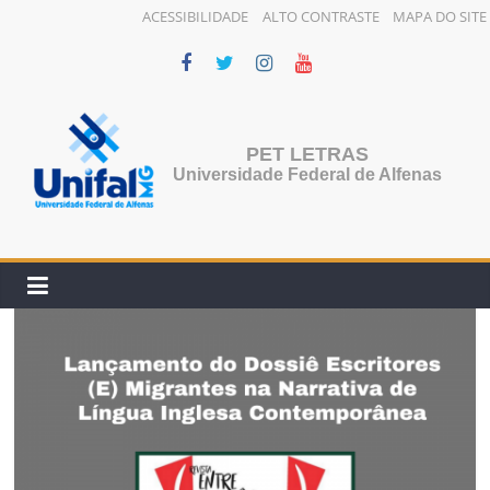
ACESSIBILIDADE
ALTO CONTRASTE
MAPA DO SITE
Pular
para
o
conteúdo
PET LETRAS
Universidade Federal de Alfenas