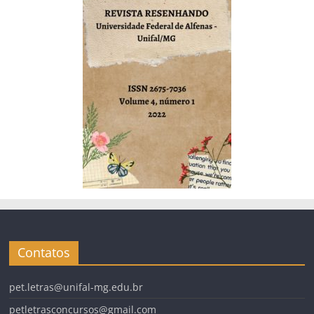
Contatos
pet.letras@unifal-mg.edu.br
petletrasconcursos@gmail.com