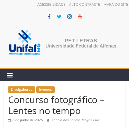
ACESSIBILIDADE
ALTO CONTRASTE
MAPA DO SITE
Pular
para
o
conteúdo
PET LETRAS
Universidade Federal de Alfenas
Divulgaletras
Eventos
Concurso fotográfico –
Lentes no tempo
8 de junho de 2025
Leticia dos Santos Moya Leao