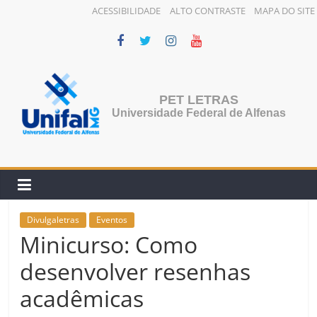
ACESSIBILIDADE
ALTO CONTRASTE
MAPA DO SITE
Pular
para
o
conteúdo
PET LETRAS
Universidade Federal de Alfenas
Divulgaletras
Eventos
Minicurso: Como
desenvolver resenhas
acadêmicas