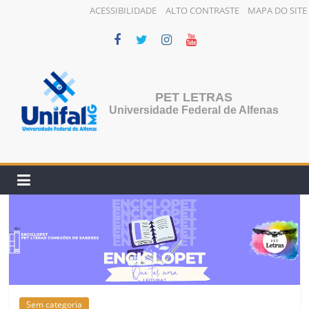
ACESSIBILIDADE
ALTO CONTRASTE
MAPA DO SITE
Pular
para
o
conteúdo
PET LETRAS
Universidade Federal de Alfenas
Sem categoria